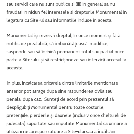
sau servicii care nu sunt publice si (iii) in general sa nu
fraudati in niciun fel interesele si drepturile Monumental in
legatura cu Site-ul sau informatiile incluse in acesta.
Monumental îşi rezervă dreptul, în orice moment şi fără
notificare prealabilă, să îmbunătăţească, modifice,
suspende sau să închidă permanent total sau partial orice
parte a Site-ului şi să restricţioneze sau interzică accesul la
aceasta.
In plus, incalcarea oricareia dintre limitarile mentionate
anterior pot atrage dupa sine raspunderea civila sau
penala, dupa caz. Sunteţi de acord prin prezentul să
despăgubiţi Monumental pentru toate costurile,
pretenţiile, pierderile şi daunele (inclusiv orice cheltuieli de
judecată) suportate sau imputate Monumental ca urmare a
utilizarii necorespunzatoare a Site-ului sau a încălcării